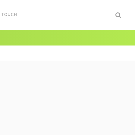
N TOUCH