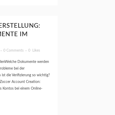
RSTELLUNG:
ENTE IM
0 Comments
0
Likes
sfüllenWelche Dokumente werden
Probleme bei der
 die Verifizierung so wichtig?
t Zoccer Account Creation:
s Kontos bei einem Online-